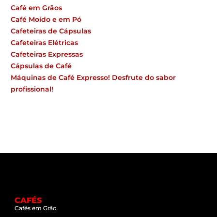
Café em Grãos
Café Moído e em Pó
Cafeteiras de Cápsulas
Cafeteiras Elétricas
Cafeteiras Expressas
Cápsulas de Café
Máquinas de Café Expresso! Desfrute do sabor
profissional!
CAFÉS
Cafés em Grão