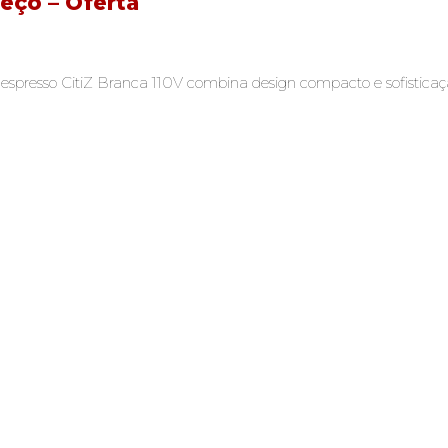
reço – Oferta
 Nespresso CitiZ Branca 110V combina design compacto e sofistic