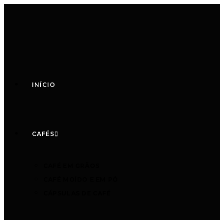
INÍCIO
CAFÉS
CAFÉ EM GRÃOS
CAFÉ MOÍDO E EM PÓ
CÁPSULAS DE CAFÉ