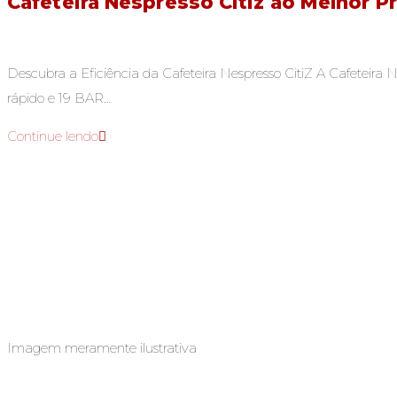
Cafeteira Nespresso Citiz ao Melhor P
Descubra a Eficiência da Cafeteira Nespresso CitiZ A Cafeteira
rápido e 19 BAR…
Continue lendo
Imagem meramente ilustrativa