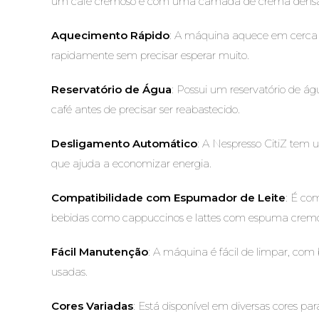
um café cremoso e com uma camada de crema densa
Aquecimento Rápido
: A máquina aquece em cerca 
rapidamente sem precisar esperar muito.
Reservatório de Água
: Possui um reservatório de ág
café antes de precisar ser reabastecido.
Desligamento Automático
: A Nespresso CitiZ tem
que ajuda a economizar energia.
Compatibilidade com Espumador de Leite
: É co
bebidas como cappuccinos e lattes com espuma cremos
Fácil Manutenção
: A máquina é fácil de limpar, co
usadas.
Cores Variadas
: Está disponível em diversas cores par