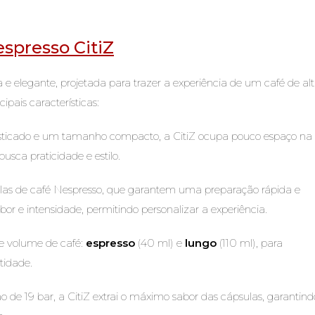
spresso CitiZ
 elegante, projetada para trazer a experiência de um café de al
ipais características:
isticado e um tamanho compacto, a CitiZ ocupa pouco espaço na
usca praticidade e estilo.
psulas de café Nespresso, que garantem uma preparação rápida e
r e intensidade, permitindo personalizar a experiência.
e volume de café:
espresso
(40 ml) e
lungo
(110 ml), para
tidade.
 de 19 bar, a CitiZ extrai o máximo sabor das cápsulas, garantind