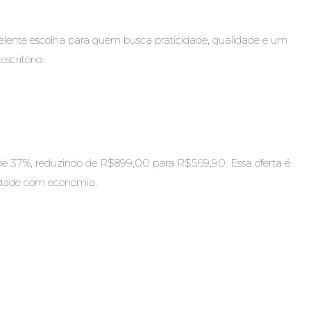
celente escolha para quem busca praticidade, qualidade e um
scritório.
de 37%, reduzindo de R$899,00 para R$569,90. Essa oferta é
idade com economia.