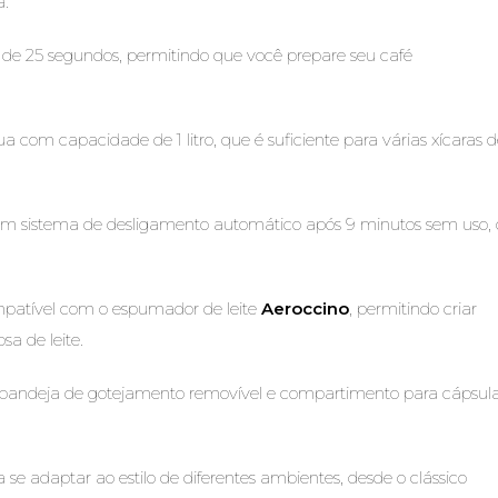
.
de 25 segundos, permitindo que você prepare seu café
ua com capacidade de 1 litro, que é suficiente para várias xícaras 
 um sistema de desligamento automático após 9 minutos sem uso, 
mpatível com o espumador de leite
Aeroccino
, permitindo criar
a de leite.
m bandeja de gotejamento removível e compartimento para cápsul
a se adaptar ao estilo de diferentes ambientes, desde o clássico