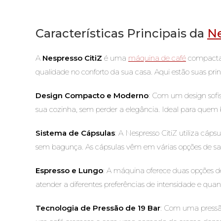
Características Principais da
Ne
A
Nespresso CitiZ
é uma
máquina de café
compacta e
qualidade no conforto da sua casa. Aqui estão suas princ
Design Compacto e Moderno
: Com um design sof
sua cozinha, sem perder a elegância. Ideal para quem b
Sistema de Cápsulas
: A Nespresso CitiZ utiliza cá
sem bagunça. As cápsulas vêm em várias opções de sabo
Espresso e Lungo
: A máquina oferece duas opções d
atender a diferentes preferências de intensidade e quan
Tecnologia de Pressão de 19 Bar
: Com uma pressão