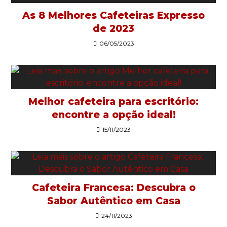
As 8 Melhores Cafeteiras Expresso
de 2023
06/05/2023
Melhor cafeteira para escritório:
encontre a opção ideal!
15/11/2023
Cafeteira Francesa: Descubra o
Sabor Autêntico em Casa
24/11/2023