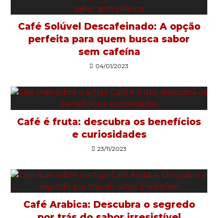
Café Solúvel Descafeinado: A opção
perfeita para quem busca sabor
sem cafeína
04/01/2023
Café é fruta: descubra os benefícios
e curiosidades
23/11/2023
Café Arabica: Descubra o segredo
por trás do sabor irresistível