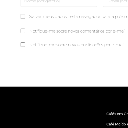
Salvar meus dados neste navegador para a próxi
Notifique-me sobre novos comentários por e-mail.
Notifique-me sobre novas publicações por e-mail.
CAFÉS
Cafés em G
Café Moído