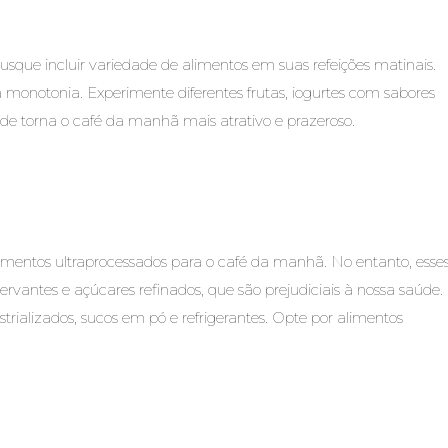
que incluir variedade de alimentos em suas refeições matinais.
a monotonia. Experimente diferentes frutas, iogurtes com sabores
dade torna o café da manhã mais atrativo e prazeroso.
imentos ultraprocessados para o café da manhã. No entanto, esse
ervantes e açúcares refinados, que são prejudiciais à nossa saúde.
trializados, sucos em pó e refrigerantes. Opte por alimentos