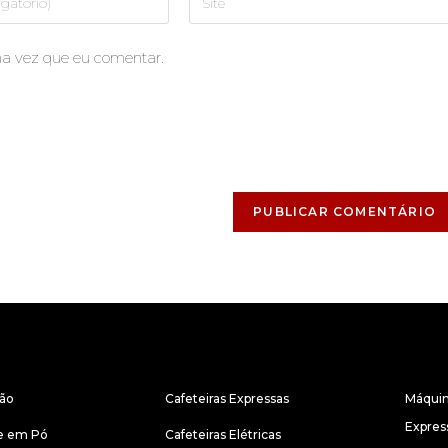
ma vez que eu comentar.
CAFETEIRAS
MÁQUI
rão
Cafeteiras Expressas
Máquin
Expres
 e em Pó
Cafeteiras Elétricas