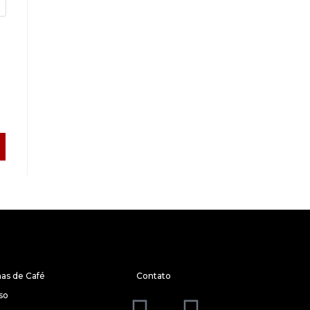
NAS
FALE CONOSCO
as de Café
Contato
so