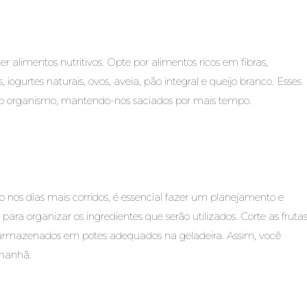
alimentos nutritivos. Opte por alimentos ricos em fibras,
 iogurtes naturais, ovos, aveia, pão integral e queijo branco. Esses
sso organismo, mantendo-nos saciados por mais tempo.
os dias mais corridos, é essencial fazer um planejamento e
ara organizar os ingredientes que serão utilizados. Corte as frutas
os armazenados em potes adequados na geladeira. Assim, você
manhã.