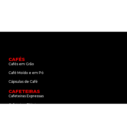
CAFÉS
Cafés em Grão
Café Moído e em Pó
Cápsulas de Café
CAFETEIRAS
Cafeteiras Expressas
Cafeteiras Elétricas
Cafeteiras de Cápsulas
MÁQUINAS