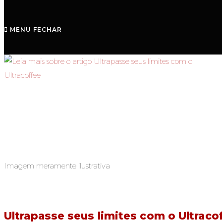
MENU
FECHAR
Imagem meramente ilustrativa
Ultrapasse seus limites com o Ultraco