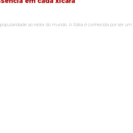
ssência em cada xícara
pularidade ao redor do mundo. A Itália é conhecida por ser um p