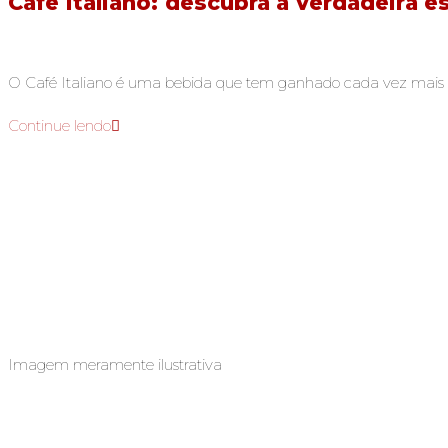
Café italiano: descubra a verdadeira e
O Café Italiano é uma bebida que tem ganhado cada vez mais po
Continue lendo
Imagem meramente ilustrativa