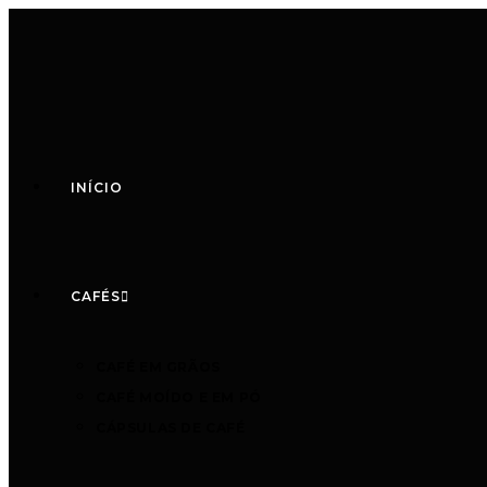
INÍCIO
CAFÉS
CAFÉ EM GRÃOS
CAFÉ MOÍDO E EM PÓ
CÁPSULAS DE CAFÉ